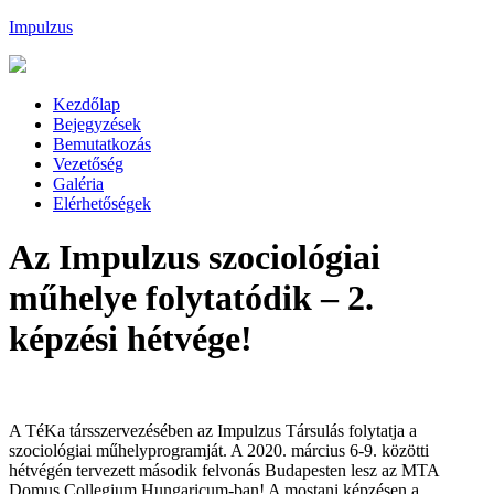
Impulzus
Kezdőlap
Bejegyzések
Bemutatkozás
Vezetőség
Galéria
Elérhetőségek
Az Impulzus szociológiai
műhelye folytatódik – 2.
képzési hétvége!
A TéKa társszervezésében az Impulzus Társulás folytatja a
szociológiai műhelyprogramját. A 2020. március 6-9. közötti
hétvégén tervezett második felvonás Budapesten lesz az MTA
Domus Collegium Hungaricum-ban! A mostani képzésen a